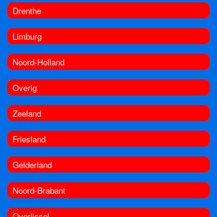
Drenthe
Limburg
Noord-Holland
Overig
Zeeland
Friesland
Gelderland
Noord-Brabant
Overijssel